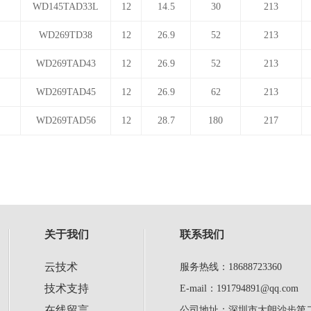
司
WD145TAD33L
12
14.5
30
213
司
WD269TD38
12
26.9
52
213
司
WD269TAD43
12
26.9
52
213
司
WD269TAD45
12
26.9
62
213
司
WD269TAD56
12
28.7
180
217
关于我们
联系我们
云技术
服务热线：18688723360
技术支持
E-mail：191794891@qq.com
在线留言
公司地址：深圳市大朗沙步第