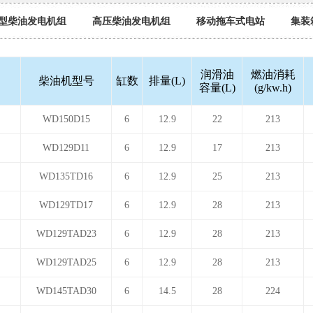
型柴油发电机组
高压柴油发电机组
移动拖车式电站
集装
润滑油
燃油消耗
柴油机型号
缸数
排量(L)
容量(L)
(g/kw.h)
司
WD150D15
6
12.9
22
213
司
WD129D11
6
12.9
17
213
司
WD135TD16
6
12.9
25
213
司
WD129TD17
6
12.9
28
213
司
WD129TAD23
6
12.9
28
213
司
WD129TAD25
6
12.9
28
213
司
WD145TAD30
6
14.5
28
224