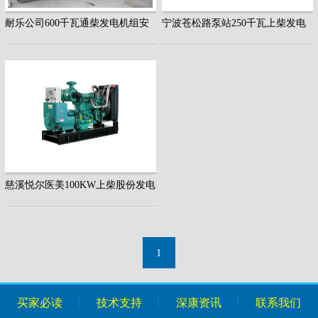
耐乐公司600千瓦通柴发电机组安
宁波苍松路泵站250千瓦上柴发电
装成功
机调试成功
1
2
3
4
慈溪悦尔医美100KW上柴股份发电
机组调试成功
1
买家必读
技术支持
深康资讯
联系我们